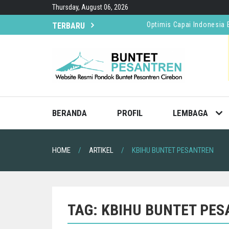
Skip
Thursday, August 06, 2026
to
content
Optimis Capai Indonesia
TERBARU
Wapres Terima Rekomenda
Presiden Prabowo Anuger
Wapres Ziarah ke Makam 
BERANDA
PROFIL
LEMBAGA
HOME
ARTIKEL
KBIHU BUNTET PESANTREN
TAG:
KBIHU BUNTET PE