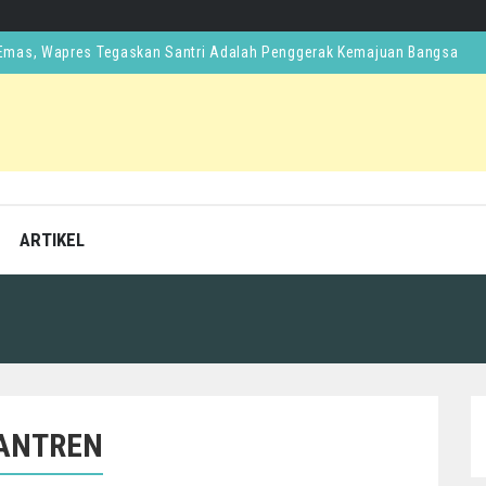
 Emas, Wapres Tegaskan Santri Adalah Penggerak Kemajuan Bangsa
si Guru Besar Alumni Buntet Pesantren, Siap Jadikan Acuan Kebijaka
ahi KH Abdullah Abbas Bintang Mahaputra Utama
KH Abbas Sebelum Hadiri Silatnas Alumni Buntet Pesantren
ARTIKEL
SANTREN