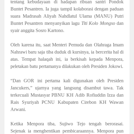
tentang kebudayaan di hadapan ribuan santri Pondok
Buntet Pesantren. Ia juga tampil kolaborasi dengan paduan
suara Madrasah Aliyah Nahdlatul Ulama (MANU) Putri
Buntet Pesantren menyanyikan lagu
Titi Kolo Mongso
dan
syair anggita Sosro Kartono.
Oleh karena itu, saat Menteri Pemuda dan Olahraga Imam
Nahrawi baru saja tiba duduk di kursinya, ia bercerita hal di
atas. Tempat halaqah ini, ia berkisah kepada Menpora,
peletakan batu pertamanya dilakukan oleh Presiden Jokowi.
“Dan GOR ini pertama kali digunakan oleh Presiden
Jancukers,” ujarnya yang langsung disambut tawa. Tak
terkecuali Mustasyar PBNU KH Adib Rofiuddin Izza dan
Rais Syuriyah PCNU Kabupaten Cirebon KH Wawan
Arwani.
Ketika Menpora tiba, Sujiwo Tejo tengah berorasai.
Sejenak ia menghentikan pembicaraannya. Menpora pun