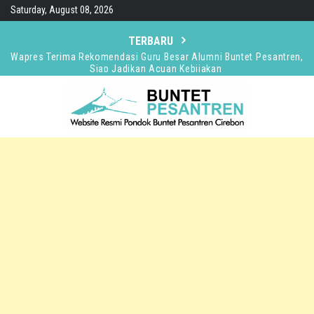
Skip
Saturday, August 08, 2026
to
content
TERBARU
Wapres Terima Rekomendasi Guru Besar Alumni Buntet Pesantren,
Siap Jadikan Acuan Kebijakan
Presiden Prabowo Anugerahi KH Abdullah Abbas Bintang
Mahaputra Utama
Wapres Ziarah ke Makam KH Abbas Sebelum Hadiri Silatnas
Alumni Buntet Pesantren
Optimis Capai Indonesia Emas, Wapres Tegaskan Santri Adalah
Penggerak Kemajuan Bangsa