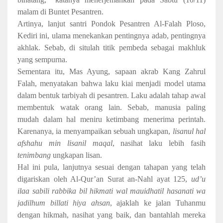
malam di Buntet Pesantren.
Artinya, lanjut santri Pondok Pesantren Al-Falah Ploso,
Kediri ini, ulama menekankan pentingnya adab, pentingnya
akhlak. Sebab, di situlah titik pembeda sebagai makhluk
yang sempurna.
Sementara itu, Mas Ayung, sapaan akrab Kang Zahrul
Falah, menyatakan bahwa laku kiai menjadi model utama
dalam bentuk tarbiyah di pesantren.
Laku adalah tahap awal
membentuk watak orang lain. Sebab, manusia paling
mudah dalam hal meniru ketimbang menerima perintah.
Karenanya
, ia
menyampaikan sebuah ungkapan,
lisanul hal
afshahu min lisanil maqal
, nasihat laku lebih fasih
tenimbang
ungkapan lisan.
Hal ini pula, lanjutnya sesuai dengan tahapan yang telah
digariskan oleh Al-Qur’an
Surat an-Nahl ayat 125,
ud’u
ilaa sabili rabbika bil hikmati wal mauidhatil hasanati wa
jadilhum billati hiya ahsan
, ajaklah ke jalan Tuhanmu
dengan hikmah, nasihat yang baik, dan bantahlah mereka