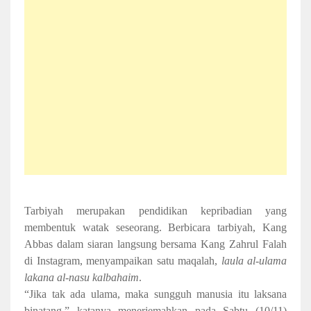
Tarbiyah merupakan pendidikan kepribadian yang
membentuk watak seseorang.
Berbicara tarbiyah, Kang
Abbas dalam siaran langsung bersama Kang Zahrul Falah
di Instagram, menyampaikan satu maqalah,
laula al-ulama
lakana al-nasu kalbahaim
.
“Jika tak ada ulama, maka sungguh manusia itu laksana
binatang,” katanya menerjemahkan pada Sabtu (10/11)