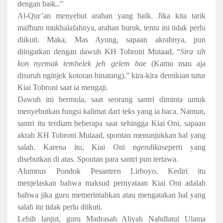
dengan baik..”
Al-Qur’an menyebut arahan yang baik. Jika kita tarik
mafhum mukhalafahnya, arahan buruk, tentu ini tidak perlu
diikuti. Maka, Mas Ayung, sapaan akrabnya, pun
diingatkan dengan dawuh KH Tobroni Mutaad, “
Sira sih
kon nyemak tembelek jeh gelem bae
(Kamu mau aja
disuruh nginjek kotoran binatang),” kira-kira demikian tutur
Kiai Tobroni saat ia mengaji.
Dawuh ini bermula, saat seorang santri diminta untuk
menyebutkan fungsi kalimat dari teks yang ia baca. Namun,
santri itu terdiam beberapa saat sehingga Kiai Oni, sapaan
akrab KH Tobroni Mutaad, spontan menunjukkan hal yang
salah. Karena itu, Kiai Oni
ngendika
seperti yang
disebutkan di atas. Spontan para santri pun tertawa.
Alumnus Pondok Pesantren Lirboyo, Kediri itu
menjelaskan bahwa maksud pernyataan Kiai Oni adalah
bahwa jika guru memerintahkan atau mengatakan hal yang
salah itu tidak perlu diikuti.
Lebih lanjut, guru Madrasah Aliyah Nahdlatul Ulama