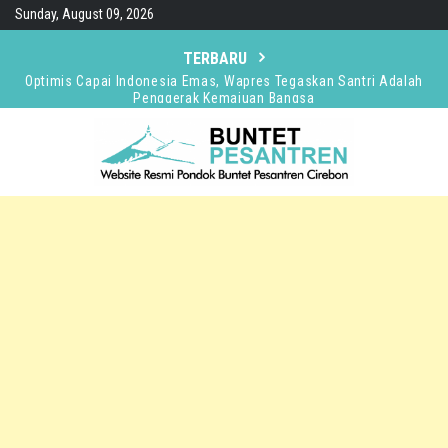
Skip
Sunday, August 09, 2026
to
content
TERBARU
Optimis Capai Indonesia Emas, Wapres Tegaskan Santri Adalah
Penggerak Kemajuan Bangsa
Wapres Terima Rekomendasi Guru Besar Alumni Buntet Pesantren,
Siap Jadikan Acuan Kebijakan
Presiden Prabowo Anugerahi KH Abdullah Abbas Bintang
Mahaputra Utama
Wapres Ziarah ke Makam KH Abbas Sebelum Hadiri Silatnas
Alumni Buntet Pesantren